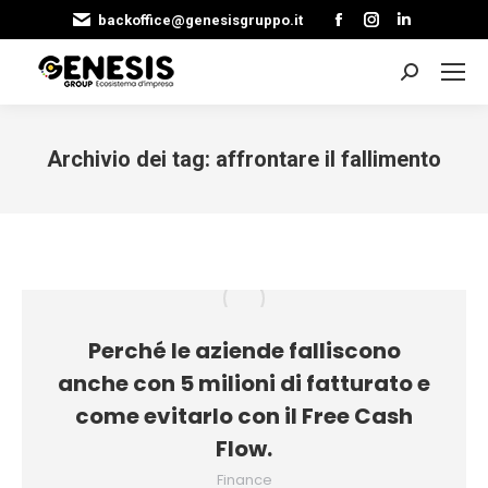
Facebook
Instagram
Linkedin
backoffice@genesisgruppo.it
page
page
page
opens
opens
opens
Cerca:
in
in
in
new
new
new
Archivio dei tag:
affrontare il fallimento
window
window
window
Tu sei qui:
Perché le aziende falliscono
anche con 5 milioni di fatturato e
come evitarlo con il Free Cash
Flow.
Finance