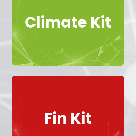
supporto
” e il
G-Climate Toolbox
Con “
, calcolaremo
di partner certificati
Climate Kit
l’impronta di carbonio, pianificaremo
e
Impatto Sostenibile
un
.
consulenza
forniremo
SCOPRI DI PIU'
Cosa offriamo?
Presenza
Per Genesis Impresa, la
Affiancamento in
e l’
Territoriale
Fin Kit
rappresenta uno degli elementi
Azienda
distintivi del modello operativo
.
Fin Kit
definito