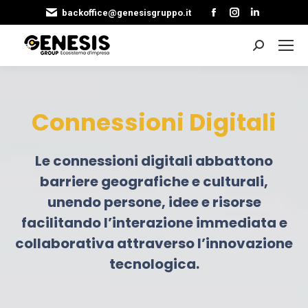
Facebook
Instagram
Linkedin
backoffice@genesisgruppo.it
page
page
page
opens
opens
opens
Cerca:
in
in
in
new
new
new
window
window
window
Connessioni Digitali
Le connessioni digitali abbattono
barriere geografiche e culturali,
unendo persone, idee e risorse
facilitando l’interazione immediata e
collaborativa attraverso l’innovazione
tecnologica.